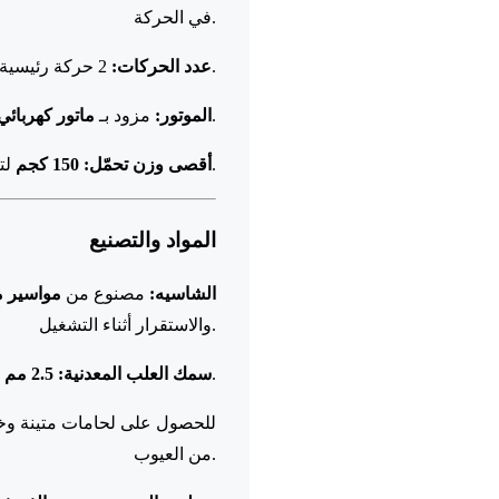
في الحركة.
2 حركة رئيسية (رفع / خفض).
عدد الحركات:
يمنح أداءً ثابتًا وسلسًا.
الموتور:
مزود بـ
ماتور كهربائي قوي 
لتناسب جميع الحالات الطبية.
أقصى وزن تحمّل:
150 كجم
المواد والتصنيع
الشاسيه:
مصنوع من
مواسير مربعة
والاستقرار أثناء التشغيل.
لزيادة القوة والصلابة.
سمك العلب المعدنية:
2.5 مم
من العيوب.